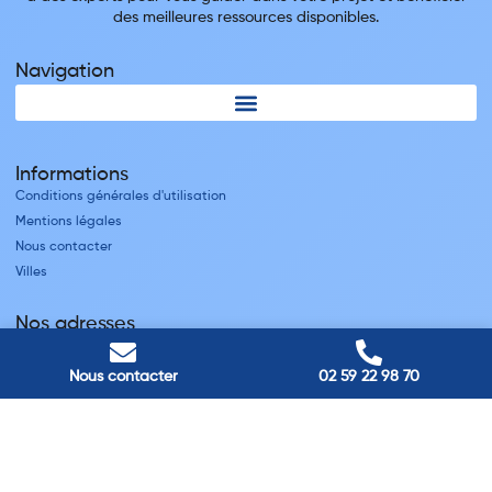
des meilleures ressources disponibles.
Navigation
Informations
Conditions générales d'utilisation
Mentions légales
Nous contacter
Villes
Nos adresses
Louviers
45 avenue Winston Churchill, Louviers, France
Nous contacter
02 59 22 98 70
Pont-Audemer
9 Rue du Président Georges Pompidou, Pont-Audemer, France
Rouen
40 rue St Sever, Rouen, France