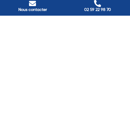
Nos adresses
Nous contacter
02 59 22 98 70
Louviers
45 avenue Winston Churchill, Louviers, France
Pont-Audemer
9 Rue du Président Georges Pompidou, Pont-Audemer, France
Rouen
40 rue St Sever, Rouen, France
Agence de
Pont-Audemer
06 99 87 70 91
Agence de
Louviers