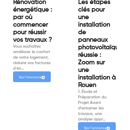
Rénovation
Les étapes
énergétique :
clés pour
par où
une
commencer
installation
pour réussir
de
vos travaux ?
panneaux
Vous souhaitez
photovoltaïques
améliorer le confort
réussie :
de votre logement,
Zoom sur
réduire vos factures
d’én…
une
installation à
Voir l'annonce
Rouen
1. Étude et
Préparation du
Projet Avant
d’entamer les
travaux, une
analyse appr…
Voir l'annonce