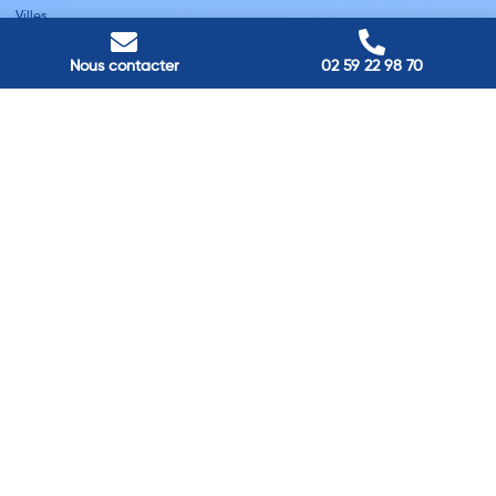
Villes
Nos adresses
Nous contacter
02 59 22 98 70
Louviers
45 avenue Winston Churchill, Louviers, France
Pont-Audemer
9 Rue du Président Georges Pompidou, Pont-Audemer, France
Rouen
40 rue St Sever, Rouen, France
Agence de
Pont-Audemer
06 99 87 70 91