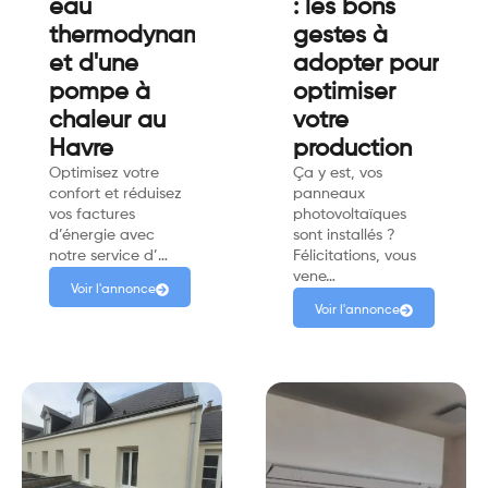
eau
: les bons
thermodynamique
gestes à
et d'une
adopter pour
pompe à
optimiser
chaleur au
votre
Havre
production
Optimisez votre
Ça y est, vos
confort et réduisez
panneaux
vos factures
photovoltaïques
d’énergie avec
sont installés ?
notre service d’…
Félicitations, vous
vene…
Voir l'annonce
Voir l'annonce