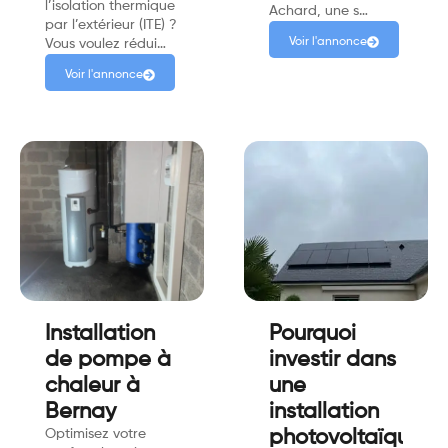
l’isolation thermique
Achard, une s…
par l’extérieur (ITE) ?
Voir l'annonce
Vous voulez rédui…
Voir l'annonce
Installation
Pourquoi
de pompe à
investir dans
chaleur à
une
Bernay
installation
Optimisez votre
photovoltaïque