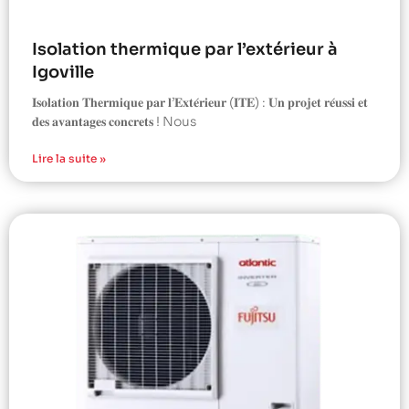
Isolation thermique par l’extérieur à
Igoville
𝐈𝐬𝐨𝐥𝐚𝐭𝐢𝐨𝐧 𝐓𝐡𝐞𝐫𝐦𝐢𝐪𝐮𝐞 𝐩𝐚𝐫 𝐥’𝐄𝐱𝐭𝐞́𝐫𝐢𝐞𝐮𝐫 (𝐈𝐓𝐄) : 𝐔𝐧 𝐩𝐫𝐨𝐣𝐞𝐭 𝐫𝐞́𝐮𝐬𝐬𝐢 𝐞𝐭
𝐝𝐞𝐬 𝐚𝐯𝐚𝐧𝐭𝐚𝐠𝐞𝐬 𝐜𝐨𝐧𝐜𝐫𝐞𝐭𝐬 ! Nous
Lire la suite »