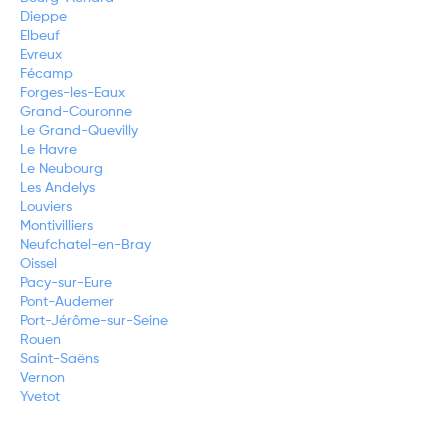
Dieppe
Elbeuf
Evreux
Fécamp
Forges-les-Eaux
Grand-Couronne
Le Grand-Quevilly
Le Havre
Le Neubourg
Les Andelys
Louviers
Montivilliers
Neufchatel-en-Bray
Oissel
Pacy-sur-Eure
Pont-Audemer
Port-Jérôme-sur-Seine
Rouen
Saint-Saëns
Vernon
Yvetot