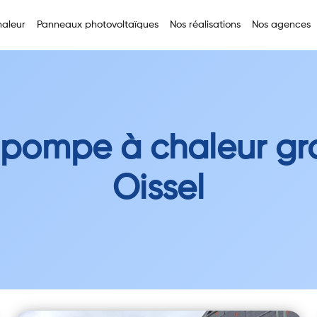
aleur
Panneaux photovoltaïques
Nos réalisations
Nos agences
 pompe à chaleur gra
Oissel