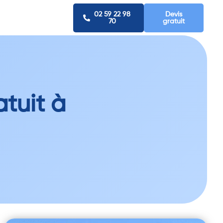
02 59 22 98
Devis
70
gratuit
tuit à