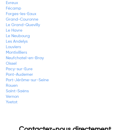
Evreux
Fécamp
Forges-les-Eaux
Grand-Couronne
Le Grand-Quevilly
Le Havre
Le Neubourg
Les Andelys
Louviers
Montivilliers
Neufchatel-en-Bray
Oissel
Pacy-sur-Eure
Pont-Audemer
Port-Jérôme-sur-Seine
Rouen
Saint-Saëns
Vernon
Yvetot
Contactez-nous directement