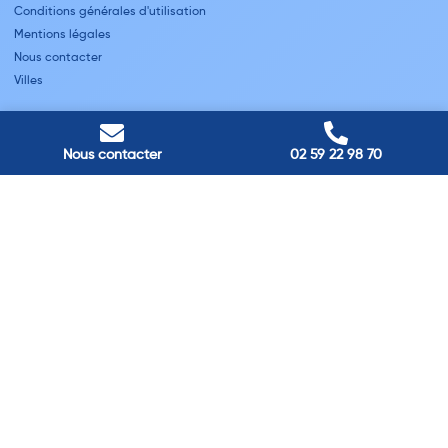
Conditions générales d'utilisation
Mentions légales
Nous contacter
Villes
Nos adresses
Louviers
Nous contacter
02 59 22 98 70
45 avenue Winston Churchill, Louviers, France
Pont-Audemer
9 Rue du Président Georges Pompidou, Pont-Audemer, France
Rouen
40 rue St Sever, Rouen, France
Agence de
Pont-Audemer
06 99 87 70 91