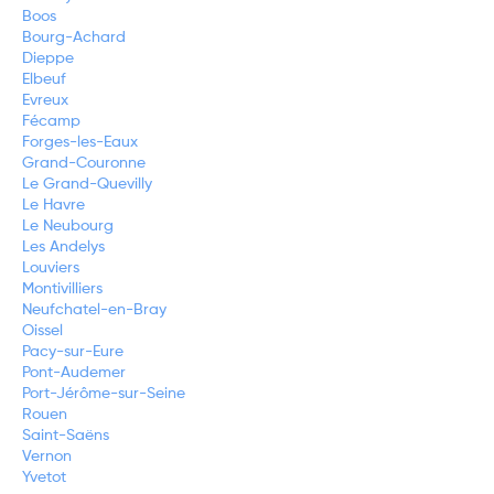
Boos
Bourg-Achard
Dieppe
Elbeuf
Evreux
Fécamp
Forges-les-Eaux
Grand-Couronne
Le Grand-Quevilly
Le Havre
Le Neubourg
Les Andelys
Louviers
Montivilliers
Neufchatel-en-Bray
Oissel
Pacy-sur-Eure
Pont-Audemer
Port-Jérôme-sur-Seine
Rouen
Saint-Saëns
Vernon
Yvetot