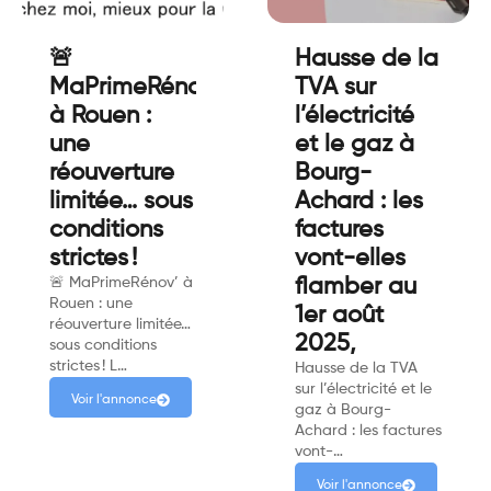
🚨
Hausse de la
MaPrimeRénov'
TVA sur
à Rouen :
l’électricité
une
et le gaz à
réouverture
Bourg-
limitée… sous
Achard : les
conditions
factures
strictes !
vont-elles
🚨 MaPrimeRénov’ à
flamber au
Rouen : une
1er août
réouverture limitée…
2025,
sous conditions
strictes ! L…
Hausse de la TVA
sur l’électricité et le
Voir l'annonce
gaz à Bourg-
Achard : les factures
vont-…
Voir l'annonce