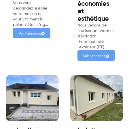
Vous vous
économies
demandez si isoler
et
votre maison en
esthétique
vaut vraiment la
peine ? Qu’il s’ag…
Nous venons de
finaliser un chantier
Voir l'annonce
d’isolation
thermique par
l’extérieur (ITE)…
Voir l'annonce