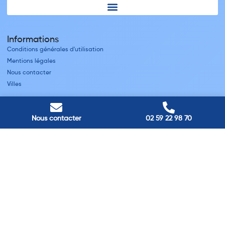
Informations
Conditions générales d'utilisation
Mentions légales
Nous contacter
Villes
Nos adresses
Nous contacter
02 59 22 98 70
Louviers
45 avenue Winston Churchill, Louviers, France
Pont-Audemer
9 Rue du Président Georges Pompidou, Pont-Audemer, France
Rouen
40 rue St Sever, Rouen, France
Agence de
Pont-Audemer