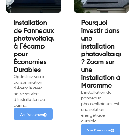
Installation
Pourquoi
de Panneaux
investir dans
photovoltaïques
une
à Fécamp
installation
pour
photovoltaïque
Économies
? Zoom sur
Durables
une
Optimisez votre
installation à
consommation
Maromme
d’énergie avec
L’installation de
notre service
panneaux
d’installation de
photovoltaïques est
pann…
une solution
Voir l'annonce
énergétique
durable…
Voir l'annonce