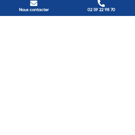
Louviers
Nous contacter
02 59 22 98 70
45 avenue Winston Churchill, Louviers, France
Pont-Audemer
9 Rue du Président Georges Pompidou, Pont-Audemer, France
Rouen
40 rue St Sever, Rouen, France
Agence de
Pont-Audemer
06 99 87 70 91
Agence de
Louviers
06 13 13 08 52