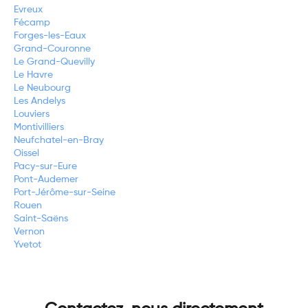
Evreux
Fécamp
Forges-les-Eaux
Grand-Couronne
Le Grand-Quevilly
Le Havre
Le Neubourg
Les Andelys
Louviers
Montivilliers
Neufchatel-en-Bray
Oissel
Pacy-sur-Eure
Pont-Audemer
Port-Jérôme-sur-Seine
Rouen
Saint-Saëns
Vernon
Yvetot