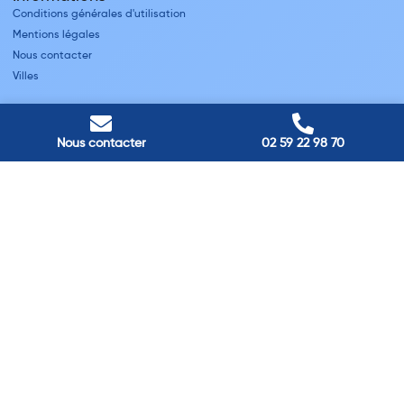
Conditions générales d'utilisation
Mentions légales
Nous contacter
Villes
Nos adresses
Louviers
Nous contacter
02 59 22 98 70
45 avenue Winston Churchill, Louviers, France
Pont-Audemer
9 Rue du Président Georges Pompidou, Pont-Audemer, France
Rouen
40 rue St Sever, Rouen, France
Agence de
Pont-Audemer
06 99 87 70 91