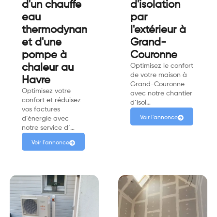
d'un chauffe
d'isolation
eau
par
thermodynamique
l'extérieur à
et d'une
Grand-
pompe à
Couronne
chaleur au
Optimisez le confort
de votre maison à
Havre
Grand-Couronne
Optimisez votre
avec notre chantier
confort et réduisez
d’isol…
vos factures
Voir l'annonce
d’énergie avec
notre service d’…
Voir l'annonce