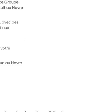
ce Groupe
uit au Havre
, avec des
t aux
 votre
que au Havre