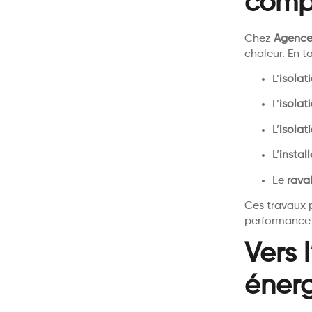
comp
Chez
Agence
chaleur. En t
L’
isolat
L’
isolat
L’
isolat
L’
instal
Le
rava
Ces travaux 
performance 
Vers 
énerg