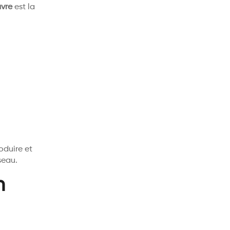
avre
est la
oduire et
seau.
n