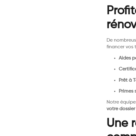
Profi
rénov
De nombreu
financer vos 
Aides p
Certifi
Prêt à 
Primes 
Notre équipe
votre dossie
Une r