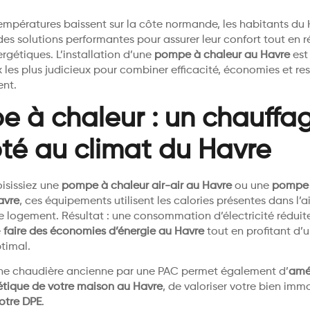
températures baissent sur la côte normande, les habitants du
es solutions performantes pour assurer leur confort tout en r
gétiques. L’installation d’une
pompe à chaleur au Havre
est
x les plus judicieux pour combiner efficacité, économies et re
ent.
 à chaleur : un chauffa
té au climat du Havre
isissiez une
pompe à chaleur air-air au Havre
ou une
pompe 
avre
, ces équipements utilisent les calories présentes dans l’a
e logement. Résultat : une consommation d’électricité réduite
e
faire des économies d’énergie au Havre
tout en profitant d’
timal.
e chaudière ancienne par une PAC permet également d’
amél
étique de votre maison au Havre
, de valoriser votre bien immo
otre DPE
.