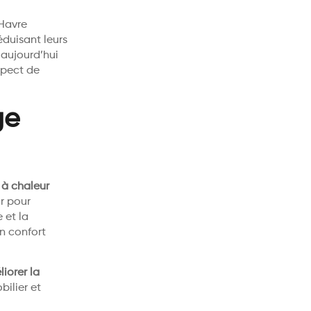
 Havre
éduisant leurs
 aujourd’hui
spect de
ge
à chaleur
ir pour
 et la
un confort
iorer la
bilier et