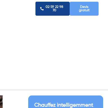
02 59 22 98
Devis
70
gratuit
 à
e ?
Chauffez intelligemment