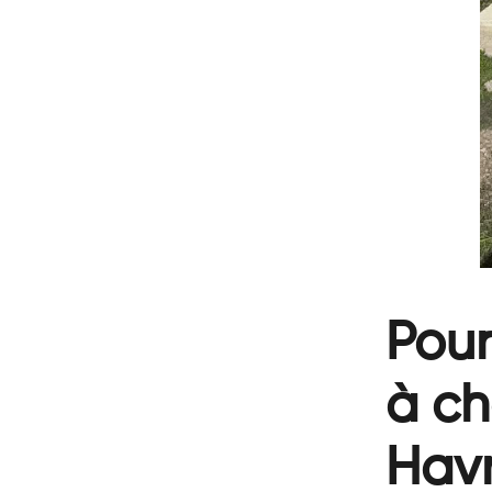
Pour
à ch
Havr