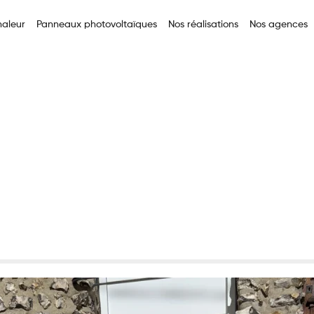
aleur
Panneaux photovoltaïques
Nos réalisations
Nos agences
er une pompe à chaleur avant l’hiver au Havre ?
 installer une pompe
vant l’hiver au Havr
n classé