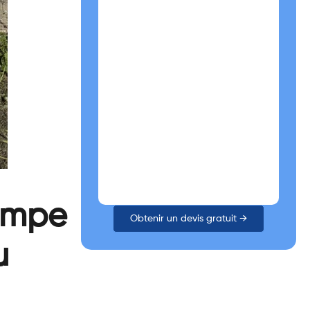
pompe
Obtenir un devis gratuit →
u