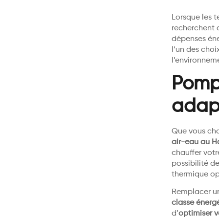
Lorsque les 
recherchent d
dépenses éner
l’un des choi
l’environnem
Pompe
adap
Que vous cho
air-eau au H
chauffer votr
possibilité d
thermique op
Remplacer un
classe énerg
d’
optimiser v