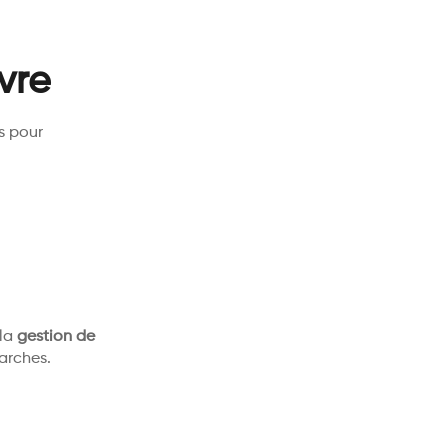
vre
s pour
 la
gestion de
arches.