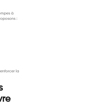
pompes à
roposons :
enforcer la
s
vre