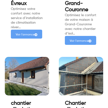
Évreux
Grand-
Optimisez votre
Couronne
confort avec notre
Optimisez le confort
service d’installation
de votre maison à
de climatisation
Grand-Couronne
réver…
avec notre chantier
d’isol…
Voir l'annonce
Voir l'annonce
chantier
Chantier