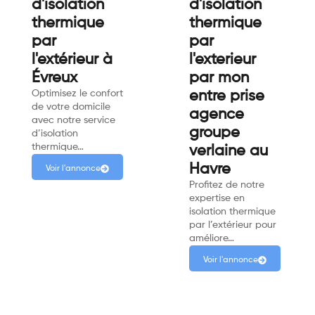
d'isolation
d'isolation
thermique
thermique
par
par
l'extérieur à
l'exterieur
Évreux
par mon
Optimisez le confort
entre prise
de votre domicile
agence
avec notre service
groupe
d’isolation
thermique…
verlaine au
Havre
Voir l'annonce
Profitez de notre
expertise en
isolation thermique
par l’extérieur pour
améliore…
Voir l'annonce