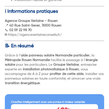
Installation rapide et garantie
ℹ️ Informations pratiques
Agence Groupe Verlaine – Rouen
📍
40 Rue Saint-Sever, 76100 Rouen
📞
02 59 22 98 70
🌐
https://agenceverlaineconseils.fr/
📝 En résumé
Grâce à l’
aide panneau solaire Normandie particulier
, la
Métropole Rouen Normandie
facilite le passage à l’
énergie
solaire
pour les particuliers. Le
Groupe Verlaine
, entreprise
experte en
installation photovoltaïque à Rouen
, vous
accompagne de A à Z pour
profiter de cette aide
, installer vos
panneaux solaires en toute conformité, et amorcer une vraie
transition énergétique
.
Chauffez intelligemment avec une pompe à chaleur adaptée