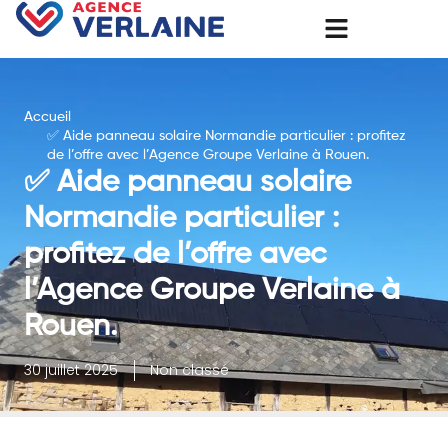
Accueil
✅ Aide panneau solaire Normandie particulier : profitez
de l’offre avec l’Agence Groupe Verlaine à Rouen.
✅ Aide panneau solaire
Normandie particulier :
profitez de l’offre avec
l’Agence Groupe Verlaine à
Rouen.
30 juillet 2025
Non classé