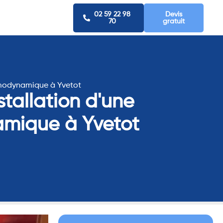
02 59 22 98
Devis
70
gratuit
ermodynamique à Yvetot
stallation d'une
amique à Yvetot