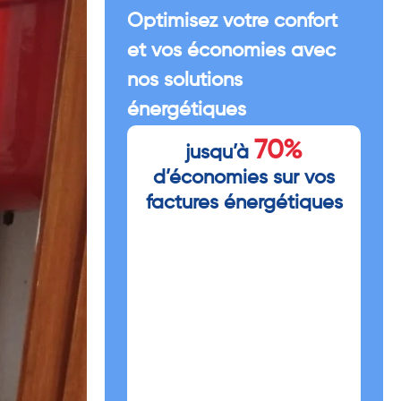
Optimisez votre confort
et vos économies avec
nos solutions
énergétiques
70%
jusqu’à
d’économies sur vos
factures énergétiques