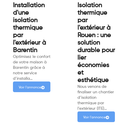
Installation
Isolation
d'une
thermique
isolation
par
thermique
l'extérieur à
par
Rouen : une
l'extérieur à
solution
Barentin
durable pour
Optimisez le confort
lier
de votre maison à
économies
Barentin grâce à
et
notre service
d’installa…
esthétique
Nous venons de
Voir l'annonce
finaliser un chantier
d’isolation
thermique par
l’extérieur (ITE)…
Voir l'annonce