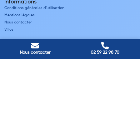
Informations
Conditions générales d'utilisation
Mentions légales
Nous contacter
Villes
Nos adresses
Louviers
Nous contacter
02 59 22 98 70
45 avenue Winston Churchill, Louviers, France
Pont-Audemer
9 Rue du Président Georges Pompidou, Pont-Audemer, France
Rouen
40 rue St Sever, Rouen, France
Agence de
Pont-Audemer
06 99 87 70 91