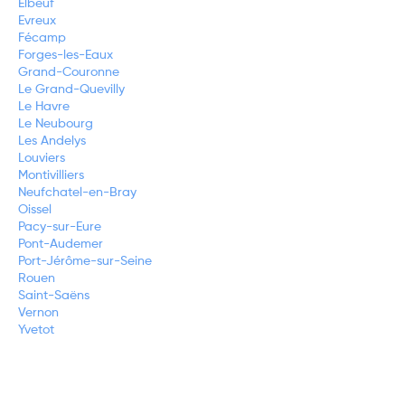
Elbeuf
Evreux
Fécamp
Forges-les-Eaux
Grand-Couronne
Le Grand-Quevilly
Le Havre
Le Neubourg
Les Andelys
Louviers
Montivilliers
Neufchatel-en-Bray
Oissel
Pacy-sur-Eure
Pont-Audemer
Port-Jérôme-sur-Seine
Rouen
Saint-Saëns
Vernon
Yvetot