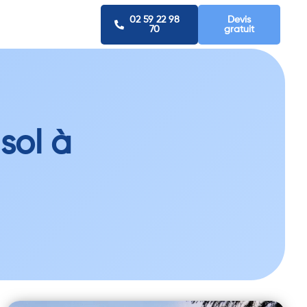
02 59 22 98
Devis
70
gratuit
sol à