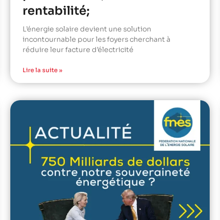
rentabilité;
L’énergie solaire devient une solution
incontournable pour les foyers cherchant à
réduire leur facture d’électricité
Lire la suite »