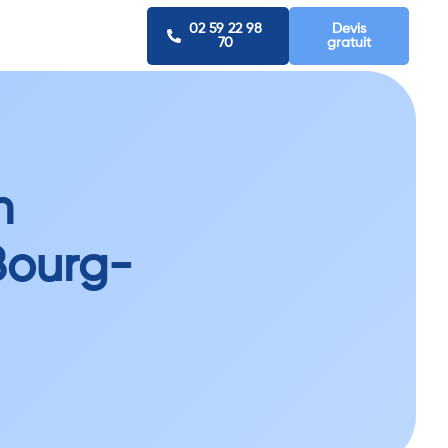
02 59 22 98
Devis
70
gratuit
n
Bourg-