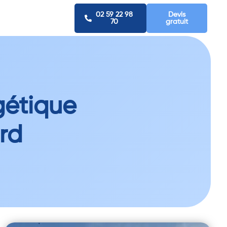
02 59 22 98
Devis
70
gratuit
gétique
rd