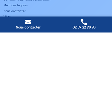
Mentions légales
Nous contacter
Villes
Nous contacter
02 59 22 98 70
Nos adresses
Louviers
45 avenue Winston Churchill, Louviers, France
Pont-Audemer
9 Rue du Président Georges Pompidou, Pont-Audemer, France
Rouen
40 rue St Sever, Rouen, France
Agence de
Pont-Audemer
06 99 87 70 91