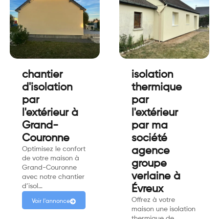
chantier
isolation
d'isolation
thermique
par
par
l'extérieur à
l'extérieur
Grand-
par ma
Couronne
société
Optimisez le confort
agence
de votre maison à
groupe
Grand-Couronne
verlaine à
avec notre chantier
d’isol…
Évreux
Offrez à votre
Voir l'annonce
maison une isolation
thermique de