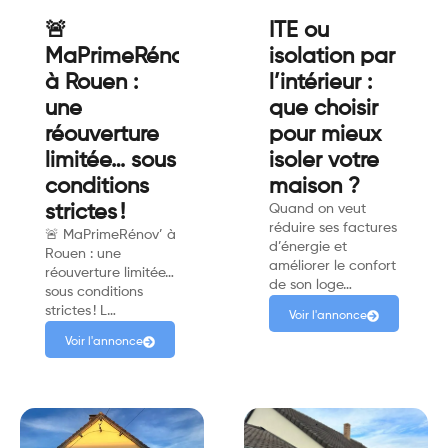
🚨
ITE ou
MaPrimeRénov'
isolation par
à Rouen :
l’intérieur :
une
que choisir
réouverture
pour mieux
limitée… sous
isoler votre
conditions
maison ?
strictes !
Quand on veut
réduire ses factures
🚨 MaPrimeRénov’ à
d’énergie et
Rouen : une
améliorer le confort
réouverture limitée…
de son loge…
sous conditions
strictes ! L…
Voir l'annonce
Voir l'annonce