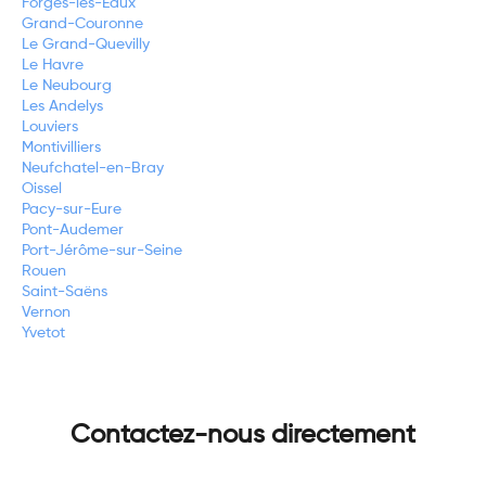
Forges-les-Eaux
Grand-Couronne
Le Grand-Quevilly
Le Havre
Le Neubourg
Les Andelys
Louviers
Montivilliers
Neufchatel-en-Bray
Oissel
Pacy-sur-Eure
Pont-Audemer
Port-Jérôme-sur-Seine
Rouen
Saint-Saëns
Vernon
Yvetot
Contactez-nous directement