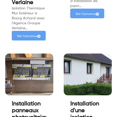
d’installation de
Verlaine
pann…
Isolation Thermique
Mur Extérieur à
Voir l'annonce
Bourg Achard avec
l’Agence Groupe
Verlaine…
Voir l'annonce
Installation
Installation
panneaux
d'une