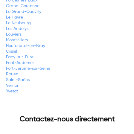
Forges-les-Eaux
Grand-Couronne
Le Grand-Quevilly
Le Havre
Le Neubourg
Les Andelys
Louviers
Montivilliers
Neufchatel-en-Bray
Oissel
Pacy-sur-Eure
Pont-Audemer
Port-Jérôme-sur-Seine
Rouen
Saint-Saëns
Vernon
Yvetot
Contactez-nous directement