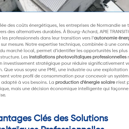
lée des coûts énergétiques, les entreprises de Normandie se 
 vers des alternatives durables. À Bourg-Achard, APIE TRANSI
s professionnels dans leur transition vers l’
autonomie éner
s sur mesure. Notre expertise technique, combinée à une con
u marché local, permet d’identifier les opportunités les plus
structure. Les
installations photovoltaïques professionnelles
r
n investissement stratégique pour réduire significativement 
n. Que vous soyez une PME, une industrie ou une exploitation 
ysent votre profil de consommation pour concevoir un systè
 adapté à vos besoins. La
production d’énergie solaire
n’est 
ique, mais une décision économique intelligente qui façonne 
ise.
antages Clés des Solutions