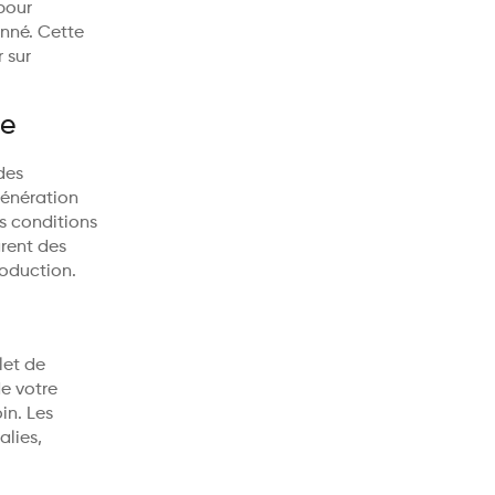
pour
nné. Cette
 sur
ie
des
génération
s conditions
rent des
roduction.
let de
e votre
in. Les
lies,