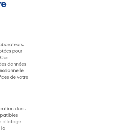
re
laborateurs.
ptées pour
 Ces
 des données
ssionnelle
.
ices de votre
gration dans
mpatibles
e pilotage
 la