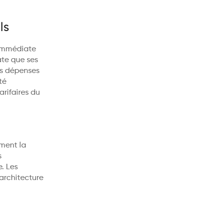
ls
immédiate
ate que ses
rs dépenses
té
arifaires du
ment la
s
. Les
architecture