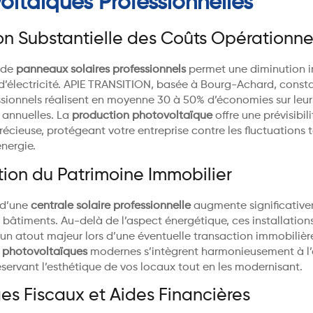
oltaïques Professionnelles
n Substantielle des Coûts Opérationne
n de
panneaux solaires professionnels
permet une diminution 
 d’électricité. APIE TRANSITION, basée à Bourg-Achard, const
essionnels réalisent en moyenne 30 à 50% d’économies sur leu
 annuelles. La
production photovoltaïque
offre une prévisibili
écieuse, protégeant votre entreprise contre les fluctuations t
nergie.
tion du Patrimoine Immobilier
 d’une
centrale solaire professionnelle
augmente significative
 bâtiments. Au-delà de l’aspect énergétique, ces installation
un atout majeur lors d’une éventuelle transaction immobilière
 photovoltaïques
modernes s’intègrent harmonieusement à l’
éservant l’esthétique de vos locaux tout en les modernisant.
s Fiscaux et Aides Financières