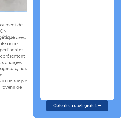
tournent de
TION
gétique
avec
naissance
 pertinentes
eprésentent
vos charges
agricole, nos
me
plus un simple
l’avenir de
Obtenir un devis gratuit →