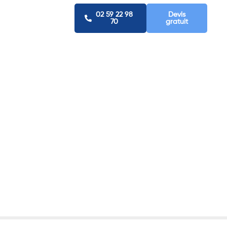
02 59 22 98
Devis
70
gratuit
rgétique
Votre