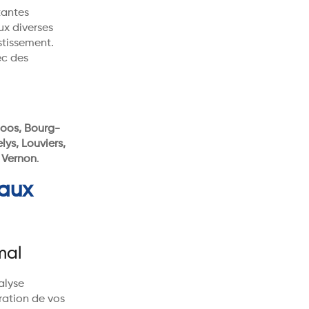
tantes
ux diverses
stissement.
ec des
Boos, Bourg-
lys, Louviers,
, Vernon
.
 aux
mal
alyse
ration de vos