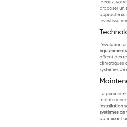
locaux, votr
proposer un
approche sur
investisseme
Technol
L’évolution 
équipements
offrent des 
climatiques d
systèmes de m
Maintena
La pérennité
maintenance.
installation 
systèmes de 
optimisant ai