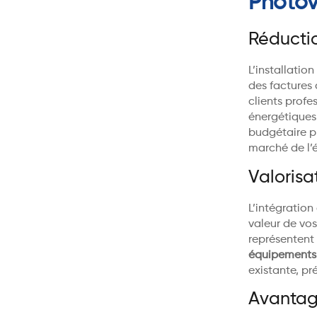
Photov
Réductio
L’installatio
des factures
clients prof
énergétiques
budgétaire pr
marché de l’é
Valorisa
L’intégration
valeur de vos
représentent 
équipements
existante, pr
Avantage