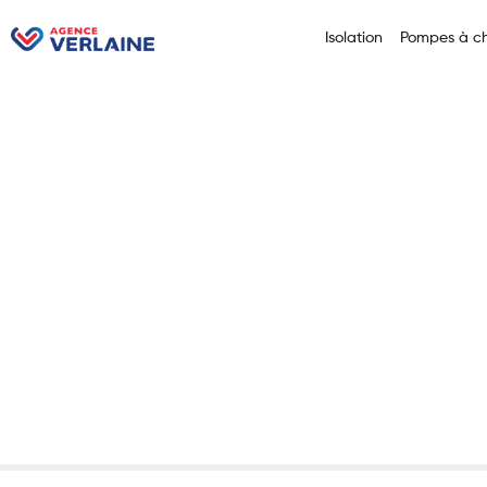
Isolation
Pompes à ch
Accueil
Solutions Photov
Solution
Professio
Rentabil
20 juin 2025
Articles