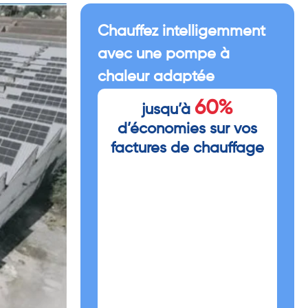
Chauffez intelligemment
avec une pompe à
chaleur adaptée
60%
jusqu’à
d’économies sur vos
factures de chauffage