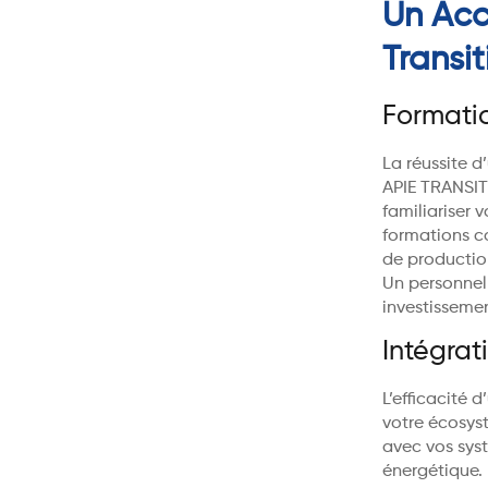
Un Ac
Transi
Formatio
La réussite d
APIE TRANSIT
familiariser 
formations c
de production
Un personnel 
investisseme
Intégrat
L’efficacité 
votre écosys
avec vos sys
énergétique.