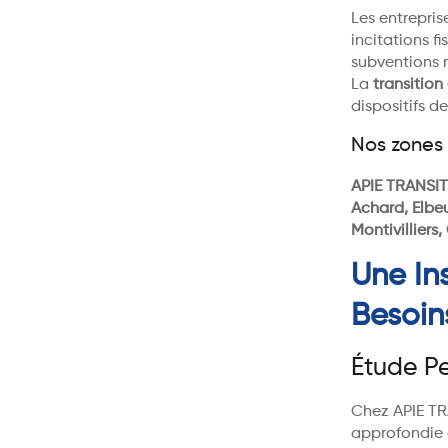
Les entrepri
incitations f
subventions r
La
transition
dispositifs 
Nos zones 
APIE TRANSI
Achard, Elbeu
Montivilliers
Une In
Besoin
Étude P
Chez APIE TR
approfondie 