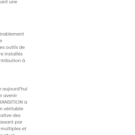
sant une
érablement
e
s outils de
e installés
tribution à
e aujourd’hui
r avenir
TRANSITION à
n véritable
cative des
passant par
 multiples et