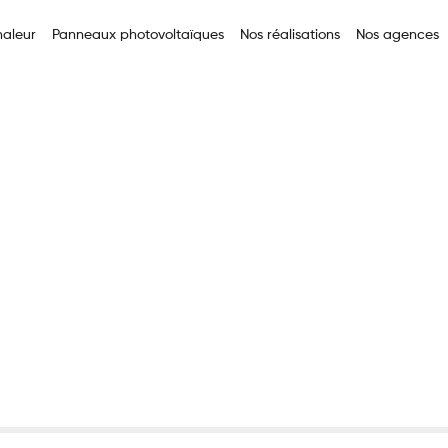
aleur
Panneaux photovoltaïques
Nos réalisations
Nos agences
oltaïques Professionnelles : Optimisez Votre Rentabilité Éne
s Photovoltaïques
nnelles : Optimisez 
ité Énergétique