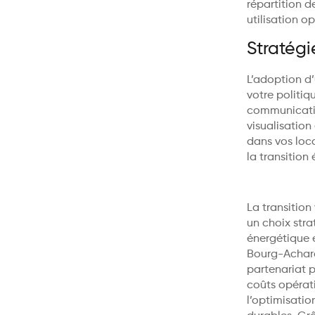
répartition d
utilisation o
Stratégi
L’adoption d
votre politi
communicatio
visualisation
dans vos loc
la transition
La transition
un choix stra
énergétique 
Bourg-Achard 
partenariat p
coûts opérati
l’optimisatio