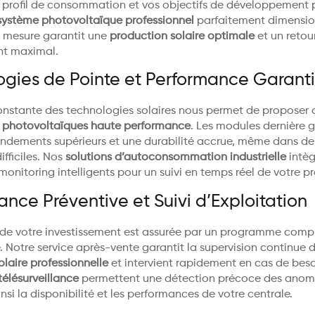
e profil de consommation et vos objectifs de développement 
système photovoltaïque professionnel
parfaitement dimensio
 mesure garantit une
production solaire optimale
et un retour
nt maximal.
ogies de Pointe et Performance Garant
constante des technologies solaires nous permet de proposer 
 photovoltaïques haute performance
. Les modules dernière 
rendements supérieurs et une durabilité accrue, même dans de
ifficiles. Nos
solutions d’autoconsommation industrielle
intèg
onitoring intelligents pour un suivi en temps réel de votre p
nce Préventive et Suivi d’Exploitation
 de votre investissement est assurée par un programme comp
 Notre service après-vente garantit la supervision continue d
solaire professionnelle
et intervient rapidement en cas de beso
télésurveillance
permettent une détection précoce des anoma
nsi la disponibilité et les performances de votre centrale.