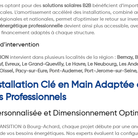
ses optant pour des
solutions solaires B2B
bénéficient d’impor
iscales. L’amortissement accéléré des installations, combiné a
égionales et nationales, permet d’optimiser le retour sur inve
 énergétique professionnelle
devient ainsi plus accessible, av
de financement adaptés à chaque structure.
d’intervention
TION
intervient dans plusieurs localités de la région :
Bernay, 
f, Evreux, Le Grand-Quevilly, Le Havre, Le Neubourg, Les Ande
, Oissel, Pacy-sur-Eure, Pont-Audemer, Port-Jerome-sur-Seine
stallation Clé en Main Adaptée
s Professionnels
ersonnalisée et Dimensionnement Opti
ANSITION à Bourg-Achard, chaque projet débute par une an
de vos besoins énergétiques. Nos experts évaluent la configu