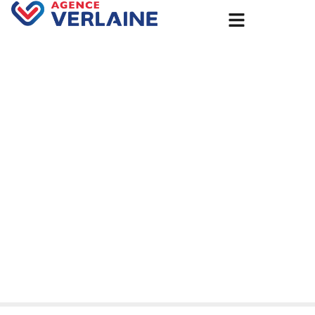
Accueil
Isolation Thermique Mur Extérieur à Port-Jérôme-sur-
Seine : Réalisation avec l’Isolant Hirsch par l’Agence
Groupe Verlaine.
Isolation Thermique Mur
Extérieur à Port-Jérôme-sur-
Seine : Réalisation avec
l’Isolant Hirsch par l’Agence
Groupe Verlaine.
7 août 2025
Non classé