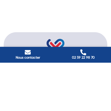
Nous contacter
02 59 22 98 70
Passez à
l'énergie durable
Réduisez vos factures et gagnez en confort grâce à nos
solutions en isolation, pompes à chaleur et panneaux
solaires. Contactez nos experts.
Contactez-nous →