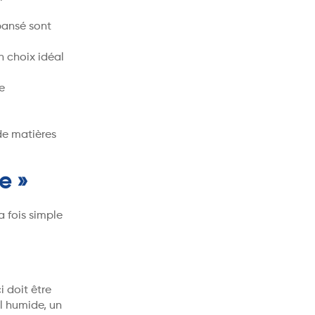
pansé sont
un choix idéal
e
de matières
e »
a fois simple
i doit être
l humide, un