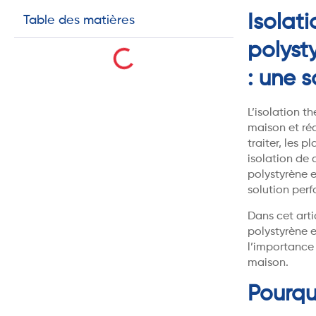
Isolat
Table des matières
polyst
: une s
L’isolation t
maison et ré
traiter, les 
isolation de 
polystyrène 
solution per
Dans cet arti
polystyrène e
l’importance
maison.
Pourqu