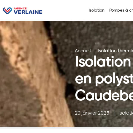
Isolation
Pompes à ch
Accueil
Isolation therm
Isolatio
en polys
Caudebe
20 janvier 2025
isolat