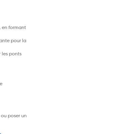
, en formant
sante pour la
 les ponts
re
n ou poser un