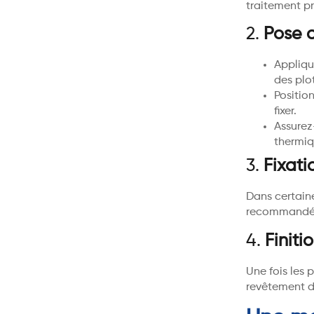
traitement pr
2.
Pose 
Appliqu
des plo
Positio
fixer.
Assurez
thermiq
3.
Fixati
Dans certaine
recommandé de
4.
Finiti
Une fois les 
revêtement de