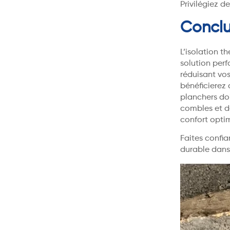
Privilégiez d
Conclu
L’isolation 
solution perf
réduisant vo
bénéficierez 
planchers doi
combles et de
confort optim
Faites confia
durable dans 