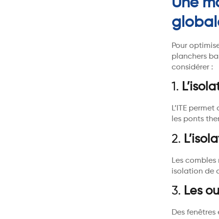
Une ma
global
Pour optimise
planchers bas
considérer :
1.
L’isola
L’ITE permet
les ponts the
2.
L’isol
Les combles 
isolation de 
3.
Les ou
Des fenêtres 