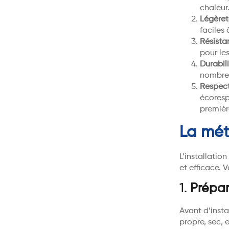
chaleur
Légèret
faciles
Résista
pour le
Durabil
nombreu
Respect
écoresp
premièr
La mét
L’installatio
et efficace. 
1.
Prépar
Avant d’instal
propre, sec, 