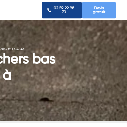
02 59 22 98
Devis
70
gratuit
ebec en caux
chers bas
 à