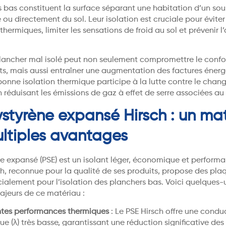
 bas constituent la surface séparant une habitation d’un sou
e ou directement du sol. Leur isolation est cruciale pour éviter
thermiques, limiter les sensations de froid au sol et prévenir l
 plancher mal isolé peut non seulement compromettre le confo
s, mais aussi entraîner une augmentation des factures énerg
 bonne isolation thermique participe à la lutte contre le cha
 réduisant les émissions de gaz à effet de serre associées au
ystyrène expansé Hirsch : un ma
ltiples avantages
e expansé (PSE) est un isolant léger, économique et performa
h, reconnue pour la qualité de ses produits, propose des pla
ialement pour l’isolation des planchers bas. Voici quelques-
jeurs de ce matériau :
ntes performances thermiques
: Le PSE Hirsch offre une conduc
ue (λ) très basse, garantissant une réduction significative des