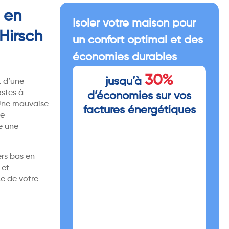
 en
Isoler votre maison pour
Hirsch
un confort optimal et des
économies durables
30%
jusqu’à
t d’une
ostes à
d’économies sur vos
 Une mauvaise
factures énergétiques
Le
e une
ers bas en
 et
e de votre