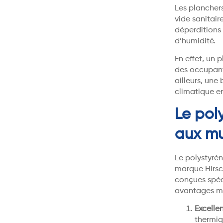
Les planchers
vide sanitair
déperditions 
d’humidité.
En effet, un
des occupant
ailleurs, une
climatique en
Le pol
aux mu
Le polystyrèn
marque Hirsc
conçues spéc
avantages ma
Excelle
thermiq