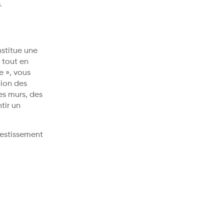
.
nstitue une
 tout en
e », vous
tion des
es murs, des
tir un
vestissement