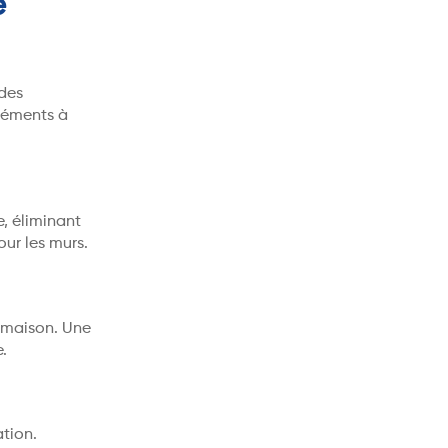
e
 des
éléments à
, éliminant
our les murs.
 maison. Une
.
ation.