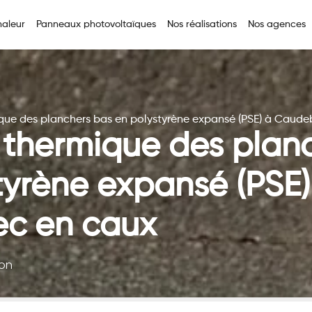
aleur
Panneaux photovoltaïques
Nos réalisations
Nos agences
ique des planchers bas en polystyrène expansé (PSE) à Caud
n thermique des plan
tyrène expansé (PSE)
c en caux
ion