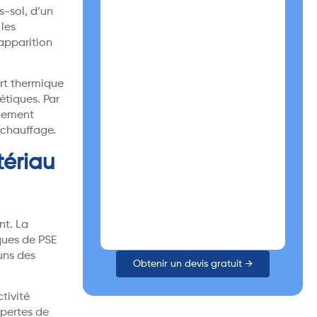
s-sol, d’un
 les
’apparition
rt thermique
étiques. Par
ngement
 chauffage.
tériau
nt. La
ques de PSE
uns des
Obtenir un devis gratuit →
tivité
 pertes de