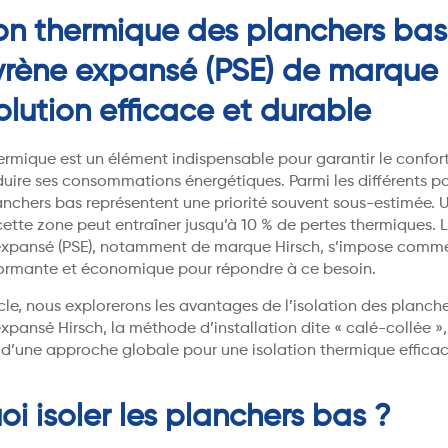
ion thermique des planchers bas
yrène expansé (PSE) de marque 
olution efficace et durable
hermique est un élément indispensable pour garantir le confor
duire ses consommations énergétiques. Parmi les différents p
planchers bas représentent une priorité souvent sous-estimée.
cette zone peut entraîner jusqu’à 10 % de pertes thermiques. 
expansé (PSE), notamment de marque Hirsch, s’impose comm
formante et économique pour répondre à ce besoin.
cle, nous explorerons les avantages de l’isolation des planch
xpansé Hirsch, la méthode d’installation dite « calé-collée »,
 d’une approche globale pour une isolation thermique efficac
oi isoler les planchers bas ?