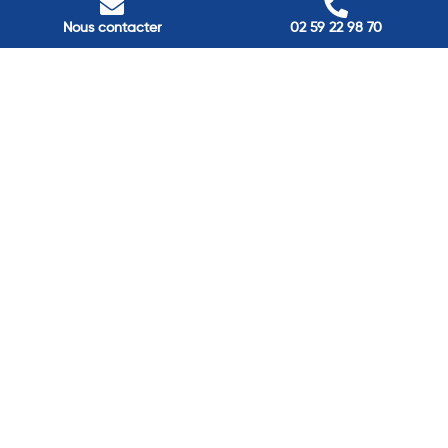
Louviers
Nous contacter
02 59 22 98 70
45 avenue Winston Churchill, Louviers, France
Pont-Audemer
9 Rue du Président Georges Pompidou, Pont-Audemer, France
Rouen
40 rue St Sever, Rouen, France
Agence de
Pont-Audemer
06 99 87 70 91
Agence de
Louviers
06 13 13 08 52