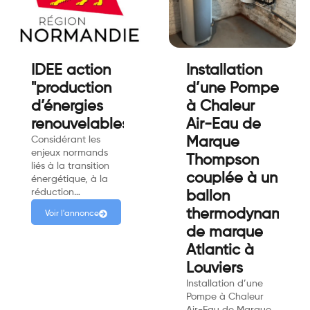
IDEE action
Installation
"production
d’une Pompe
d’énergies
à Chaleur
renouvelables"
Air-Eau de
Considérant les
Marque
enjeux normands
Thompson
liés à la transition
couplée à un
énergétique, à la
réduction…
ballon
thermodynamiqu
Voir l'annonce
de marque
Atlantic à
Louviers
Installation d’une
Pompe à Chaleur
Air-Eau de Marque