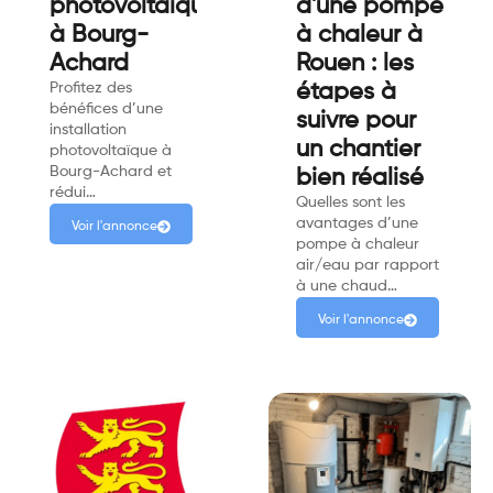
photovoltaïque
d'une pompe
à Bourg-
à chaleur à
Achard
Rouen : les
Profitez des
étapes à
bénéfices d’une
suivre pour
installation
un chantier
photovoltaïque à
Bourg-Achard et
bien réalisé
rédui…
Quelles sont les
avantages d’une
Voir l'annonce
pompe à chaleur
air/eau par rapport
à une chaud…
Voir l'annonce