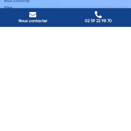
Nous contacter
Villes
Nos adresses
Nous contacter
02 59 22 98 70
Louviers
45 avenue Winston Churchill, Louviers, France
Pont-Audemer
9 Rue du Président Georges Pompidou, Pont-Audemer, France
Rouen
40 rue St Sever, Rouen, France
Agence de
Pont-Audemer
06 99 87 70 91