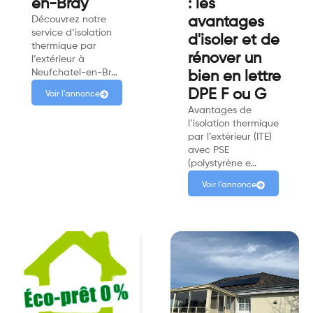
en-Bray
: les
Découvrez notre
avantages
service d’isolation
d'isoler et de
thermique par
rénover un
l’extérieur à
Neufchatel-en-Br…
bien en lettre
DPE F ou G
Voir l'annonce
Avantages de
l’isolation thermique
par l’extérieur (ITE)
avec PSE
(polystyrène e…
Voir l'annonce