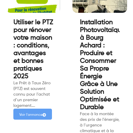
Utiliser le PTZ
Installation
pour rénover
Photovoltaïque
votre maison
à Bourg
: conditions,
Achard :
avantages
Produire et
et bonnes
Consommer
pratiques
Sa Propre
2025
Énergie
Le Prêt à Taux Zéro
Grâce à Une
(PTZ) est souvent
Solution
connu pour l’achat
Optimisée et
d’un premier
logement….
Durable
Face à la montée
Voir l'annonce
des prix de l’énergie,
à l’urgence
climatique et à la