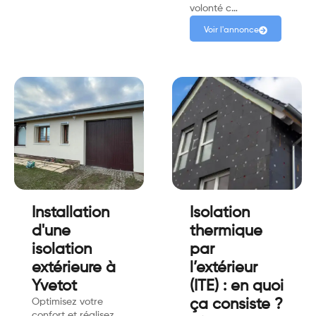
volonté c…
Voir l'annonce
Installation
Isolation
d'une
thermique
isolation
par
extérieure à
l’extérieur
Yvetot
(ITE) : en quoi
Optimisez votre
ça consiste ?
confort et réalisez