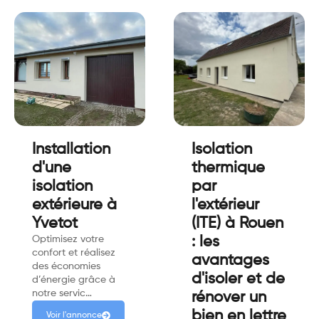
Installation
Isolation
d'une
thermique
isolation
par
extérieure à
l'extérieur
Yvetot
(ITE) à Rouen
Optimisez votre
: les
confort et réalisez
avantages
des économies
d'isoler et de
d’énergie grâce à
notre servic…
rénover un
bien en lettre
Voir l'annonce