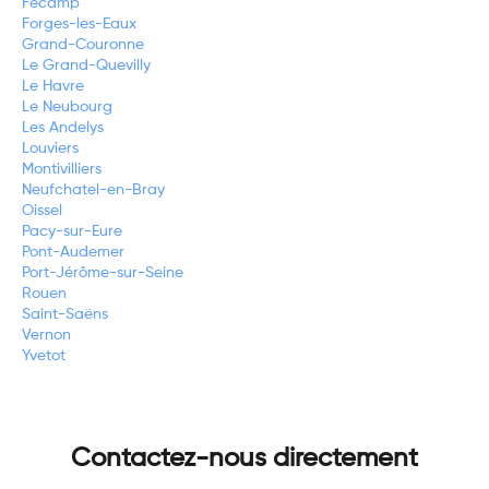
Fécamp
Forges-les-Eaux
Grand-Couronne
Le Grand-Quevilly
Le Havre
Le Neubourg
Les Andelys
Louviers
Montivilliers
Neufchatel-en-Bray
Oissel
Pacy-sur-Eure
Pont-Audemer
Port-Jérôme-sur-Seine
Rouen
Saint-Saëns
Vernon
Yvetot
Contactez-nous directement