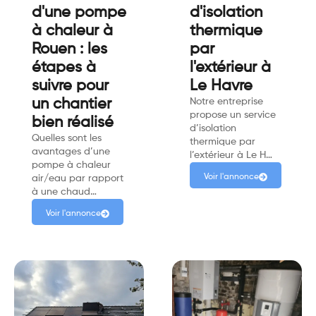
d'une pompe
d'isolation
à chaleur à
thermique
Rouen : les
par
étapes à
l'extérieur à
suivre pour
Le Havre
un chantier
Notre entreprise
propose un service
bien réalisé
d’isolation
Quelles sont les
thermique par
avantages d’une
l’extérieur à Le H…
pompe à chaleur
Voir l'annonce
air/eau par rapport
à une chaud…
Voir l'annonce