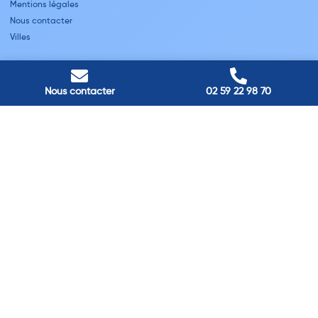
Mentions légales
Nous contacter
Villes
Nos adresses
Louviers
Nous contacter
02 59 22 98 70
45 avenue Winston Churchill, Louviers, France
Pont-Audemer
9 Rue du Président Georges Pompidou, Pont-Audemer, France
Rouen
40 rue St Sever, Rouen, France
Agence de
Pont-Audemer
06 99 87 70 91