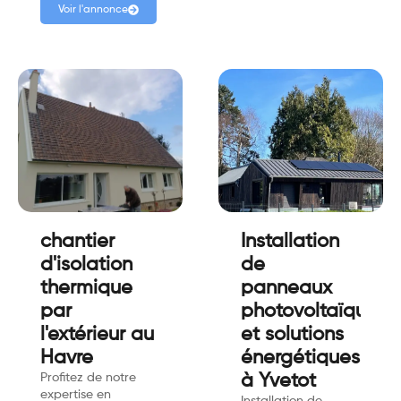
Voir l'annonce
chantier
Installation
d'isolation
de
thermique
panneaux
par
photovoltaïques
l'extérieur au
et solutions
Havre
énergétiques
Profitez de notre
à Yvetot
expertise en