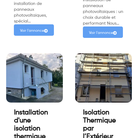
Installation de
installation de
panneaux
panneaux
photovoltaïques : un
photovoltaïques,
choix durable et
spécial…
performant Nous…
Voir l'annonce
Voir l'annonce
Installation
Isolation
d'une
Thermique
isolation
par
thermique
l’Extérieur