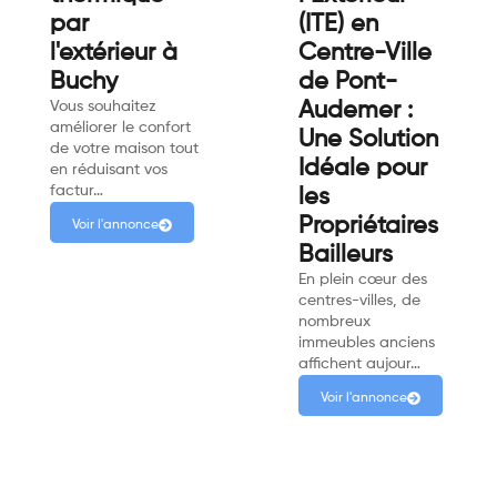
par
(ITE) en
l'extérieur à
Centre-Ville
Buchy
de Pont-
Vous souhaitez
Audemer :
améliorer le confort
Une Solution
de votre maison tout
Idéale pour
en réduisant vos
factur…
les
Propriétaires
Voir l'annonce
Bailleurs
En plein cœur des
centres-villes, de
nombreux
immeubles anciens
affichent aujour…
Voir l'annonce