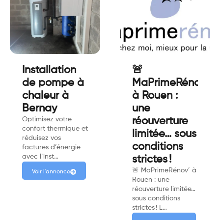
Installation
🚨
de pompe à
MaPrimeRénov'
chaleur à
à Rouen :
Bernay
une
Optimisez votre
réouverture
confort thermique et
limitée… sous
réduisez vos
conditions
factures d’énergie
avec l’inst…
strictes !
🚨 MaPrimeRénov’ à
Voir l'annonce
Rouen : une
réouverture limitée…
sous conditions
strictes ! L…