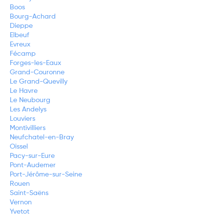
Boos
Bourg-Achard
Dieppe
Elbeuf
Evreux
Fécamp
Forges-les-Eaux
Grand-Couronne
Le Grand-Quevilly
Le Havre
Le Neubourg
Les Andelys
Louviers
Montivilliers
Neufchatel-en-Bray
Oissel
Pacy-sur-Eure
Pont-Audemer
Port-Jérôme-sur-Seine
Rouen
Saint-Saëns
Vernon
Yvetot