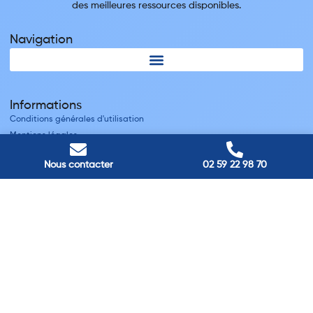
des meilleures ressources disponibles.
Navigation
Informations
Conditions générales d'utilisation
Mentions légales
Nous contacter
Nous contacter
02 59 22 98 70
Villes
Nos adresses
Louviers
45 avenue Winston Churchill, Louviers, France
Pont-Audemer
9 Rue du Président Georges Pompidou, Pont-Audemer, France
Rouen
40 rue St Sever, Rouen, France