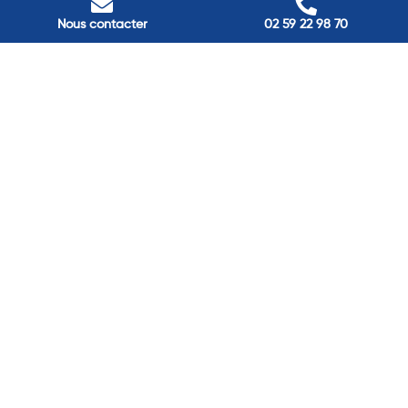
Nos adresses
Nous contacter
02 59 22 98 70
Louviers
45 avenue Winston Churchill, Louviers, France
Pont-Audemer
9 Rue du Président Georges Pompidou, Pont-Audemer, France
Rouen
40 rue St Sever, Rouen, France
Agence de
Pont-Audemer
06 99 87 70 91
Agence de
Louviers