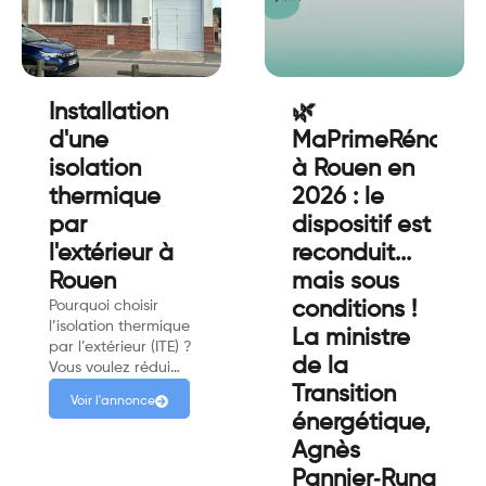
Installation
🌿
d'une
MaPrimeRénov’
isolation
à Rouen en
thermique
2026 : le
par
dispositif est
l'extérieur à
reconduit...
Rouen
mais sous
Pourquoi choisir
conditions !
l’isolation thermique
La ministre
par l’extérieur (ITE) ?
de la
Vous voulez rédui…
Transition
Voir l'annonce
énergétique,
Agnès
Pannier‑Runacher