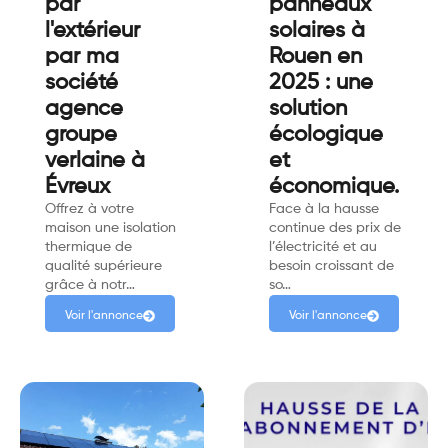
par
panneaux
l'extérieur
solaires à
par ma
Rouen en
société
2025 : une
agence
solution
groupe
écologique
verlaine à
et
Évreux
économique.
Offrez à votre
Face à la hausse
maison une isolation
continue des prix de
thermique de
l’électricité et au
qualité supérieure
besoin croissant de
grâce à notr…
so…
Voir l'annonce
Voir l'annonce