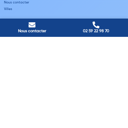
Nous contacter
Villes
Nos adresses
Louviers
Nous contacter
02 59 22 98 70
45 avenue Winston Churchill, Louviers, France
Pont-Audemer
9 Rue du Président Georges Pompidou, Pont-Audemer, France
Rouen
40 rue St Sever, Rouen, France
Agence de
Pont-Audemer
06 99 87 70 91