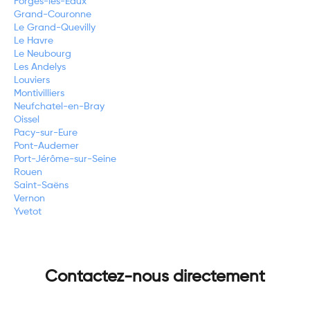
Forges-les-Eaux
Grand-Couronne
Le Grand-Quevilly
Le Havre
Le Neubourg
Les Andelys
Louviers
Montivilliers
Neufchatel-en-Bray
Oissel
Pacy-sur-Eure
Pont-Audemer
Port-Jérôme-sur-Seine
Rouen
Saint-Saëns
Vernon
Yvetot
Contactez-nous directement