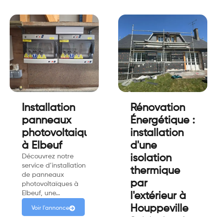
Installation
Rénovation
panneaux
Énergétique :
photovoltaiques
installation
à Elbeuf
d'une
Découvrez notre
isolation
service d’installation
thermique
de panneaux
par
photovoltaïques à
Elbeuf, une…
l'extérieur à
Houppeville
Voir l'annonce