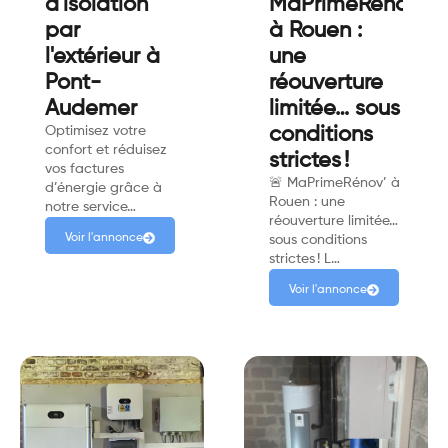
d'isolation
MaPrimeRénov'
par
à Rouen :
l'extérieur à
une
Pont-
réouverture
Audemer
limitée… sous
Optimisez votre
conditions
confort et réduisez
strictes !
vos factures
🚨 MaPrimeRénov’ à
d’énergie grâce à
Rouen : une
notre service…
réouverture limitée…
Voir l'annonce
sous conditions
strictes ! L…
Voir l'annonce