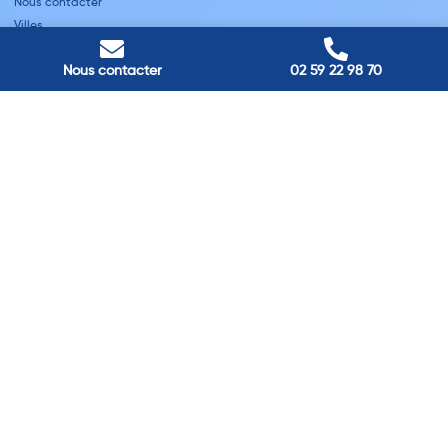
Nous contacter
Villes
Nous contacter
02 59 22 98 70
Nos adresses
Louviers
45 avenue Winston Churchill, Louviers, France
Pont-Audemer
9 Rue du Président Georges Pompidou, Pont-Audemer, France
Rouen
40 rue St Sever, Rouen, France
Agence de
Pont-Audemer
06 99 87 70 91