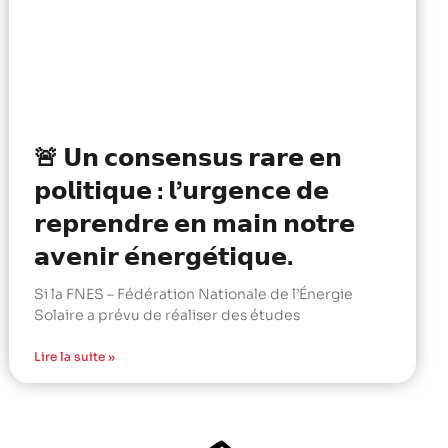
🚨 𝗨𝗻 𝗰𝗼𝗻𝘀𝗲𝗻𝘀𝘂𝘀 𝗿𝗮𝗿𝗲 𝗲𝗻
𝗽𝗼𝗹𝗶𝘁𝗶𝗾𝘂𝗲 : 𝗹’𝘂𝗿𝗴𝗲𝗻𝗰𝗲 𝗱𝗲
𝗿𝗲𝗽𝗿𝗲𝗻𝗱𝗿𝗲 𝗲𝗻 𝗺𝗮𝗶𝗻 𝗻𝗼𝘁𝗿𝗲
𝗮𝘃𝗲𝗻𝗶𝗿 𝗲́𝗻𝗲𝗿𝗴𝗲́𝘁𝗶𝗾𝘂𝗲.
Si la FNES – Fédération Nationale de l’Énergie
Solaire a prévu de réaliser des études
Lire la suite »