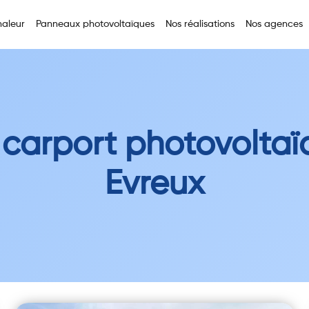
aleur
Panneaux photovoltaïques
Nos réalisations
Nos agences
 carport photovoltaï
Evreux