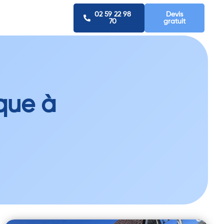
02 59 22 98
Devis
70
gratuit
que à