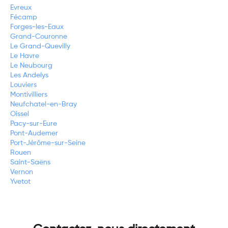
Evreux
Fécamp
Forges-les-Eaux
Grand-Couronne
Le Grand-Quevilly
Le Havre
Le Neubourg
Les Andelys
Louviers
Montivilliers
Neufchatel-en-Bray
Oissel
Pacy-sur-Eure
Pont-Audemer
Port-Jérôme-sur-Seine
Rouen
Saint-Saëns
Vernon
Yvetot