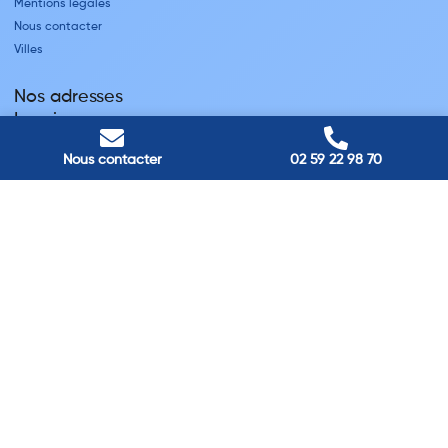
Mentions légales
Nous contacter
Villes
Nos adresses
Louviers
45 avenue Winston Churchill, Louviers, France
Pont-Audemer
Nous contacter
02 59 22 98 70
9 Rue du Président Georges Pompidou, Pont-Audemer, France
Rouen
40 rue St Sever, Rouen, France
Agence de
Pont-Audemer
06 99 87 70 91