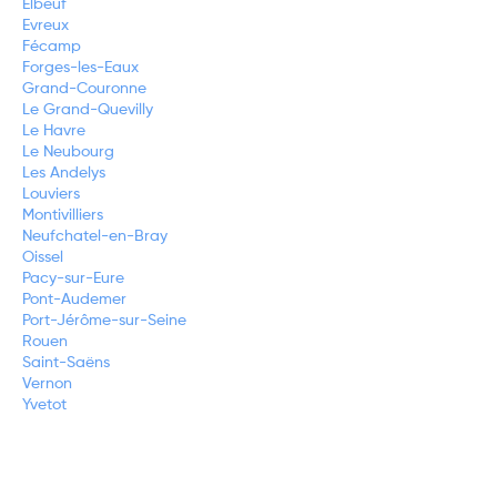
Elbeuf
Evreux
Fécamp
Forges-les-Eaux
Grand-Couronne
Le Grand-Quevilly
Le Havre
Le Neubourg
Les Andelys
Louviers
Montivilliers
Neufchatel-en-Bray
Oissel
Pacy-sur-Eure
Pont-Audemer
Port-Jérôme-sur-Seine
Rouen
Saint-Saëns
Vernon
Yvetot