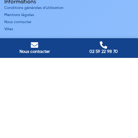
Informations
Conditions générales d'utilisation
Mentions légales
Nous contacter
Villes
Nos adresses
Louviers
Nous contacter
02 59 22 98 70
45 avenue Winston Churchill, Louviers, France
Pont-Audemer
9 Rue du Président Georges Pompidou, Pont-Audemer, France
Rouen
40 rue St Sever, Rouen, France
Agence de
Pont-Audemer
06 99 87 70 91