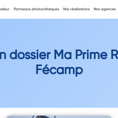
aleur
Panneaux photovoltaïques
Nos réalisations
Nos agences
n dossier Ma Prime 
Fécamp