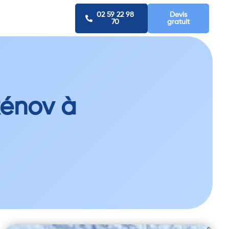
02 59 22 98
Devis
70
gratuit
Rénov à