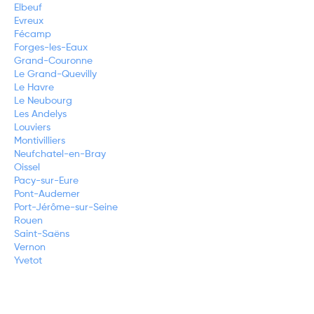
Elbeuf
Evreux
Fécamp
Forges-les-Eaux
Grand-Couronne
Le Grand-Quevilly
Le Havre
Le Neubourg
Les Andelys
Louviers
Montivilliers
Neufchatel-en-Bray
Oissel
Pacy-sur-Eure
Pont-Audemer
Port-Jérôme-sur-Seine
Rouen
Saint-Saëns
Vernon
Yvetot