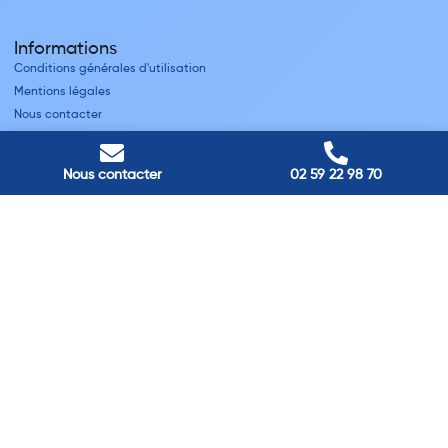
Informations
Conditions générales d'utilisation
Mentions légales
Nous contacter
Villes
Nous contacter
02 59 22 98 70
Nos adresses
Louviers
45 avenue Winston Churchill, Louviers, France
Pont-Audemer
9 Rue du Président Georges Pompidou, Pont-Audemer, France
Rouen
40 rue St Sever, Rouen, France
Agence de
Pont-Audemer
06 99 87 70 91