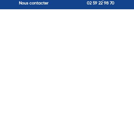
Nous contacter
02 59 22 98 70
Nos adresses
Louviers
45 avenue Winston Churchill, Louviers, France
Pont-Audemer
9 Rue du Président Georges Pompidou, Pont-Audemer, France
Rouen
40 rue St Sever, Rouen, France
Agence de
Pont-Audemer
06 99 87 70 91
Agence de
Louviers