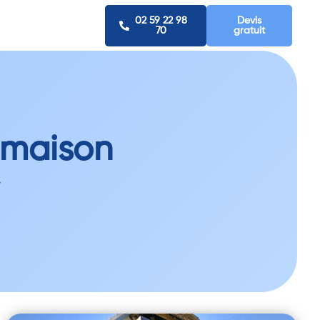
02 59 22 98
Devis
70
gratuit
e maison