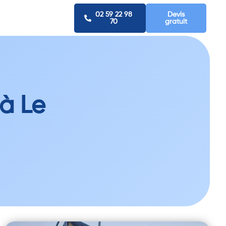
02 59 22 98
Devis
70
gratuit
à Le