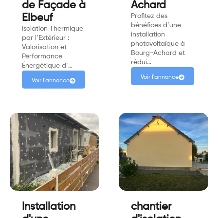
de Façade à
Achard
Elbeuf
Profitez des
bénéfices d’une
Isolation Thermique
installation
par l’Extérieur :
photovoltaïque à
Valorisation et
Bourg-Achard et
Performance
rédui…
Énergétique d’…
Voir l'annonce
Voir l'annonce
Installation
chantier