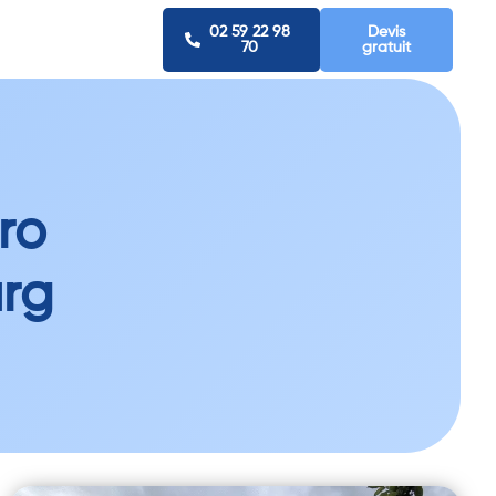
02 59 22 98
Devis
70
gratuit
ro
rg