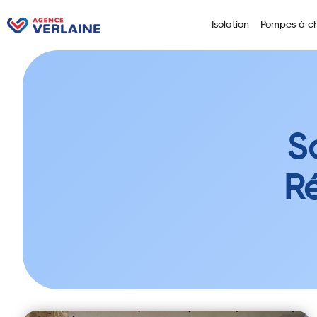
Isolation
Pompes à ch
S
R