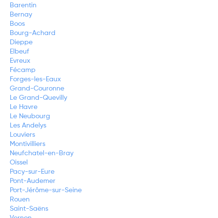
Barentin
Bernay
Boos
Bourg-Achard
Dieppe
Elbeuf
Evreux
Fécamp
Forges-les-Eaux
Grand-Couronne
Le Grand-Quevilly
Le Havre
Le Neubourg
Les Andelys
Louviers
Montivilliers
Neufchatel-en-Bray
Oissel
Pacy-sur-Eure
Pont-Audemer
Port-Jérôme-sur-Seine
Rouen
Saint-Saëns
Vernon