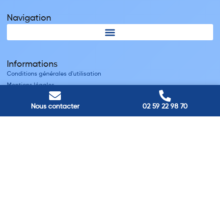
Navigation
Informations
Conditions générales d'utilisation
Mentions légales
Nous contacter
Nous contacter
02 59 22 98 70
Villes
Nos adresses
Louviers
45 avenue Winston Churchill, Louviers, France
Pont-Audemer
9 Rue du Président Georges Pompidou, Pont-Audemer, France
Rouen
40 rue St Sever, Rouen, France