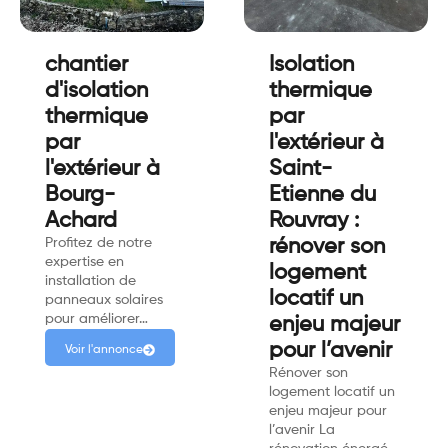
chantier
Isolation
d'isolation
thermique
thermique
par
par
l'extérieur à
l'extérieur à
Saint-
Bourg-
Etienne du
Achard
Rouvray :
Profitez de notre
rénover son
expertise en
logement
installation de
locatif un
panneaux solaires
pour améliorer…
enjeu majeur
pour l’avenir
Voir l'annonce
Rénover son
logement locatif un
enjeu majeur pour
l’avenir La