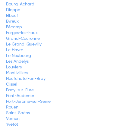
Bourg-Achard
Dieppe
Elbeuf
Evreux
Fécamp
Forges-les-Eaux
Grand-Couronne
Le Grand-Quevilly
Le Havre
Le Neubourg
Les Andelys
Louviers
Montivilliers
Neufchatel-en-Bray
Oissel
Pacy-sur-Eure
Pont-Audemer
Port-Jérôme-sur-Seine
Rouen
Saint-Saëns
Vernon
Yvetot