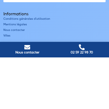
Informations
Conditions générales d'utilisation
Mentions légales
Nous contacter
Villes
Nos adresses
Louviers
Nous contacter
02 59 22 98 70
45 avenue Winston Churchill, Louviers, France
Pont-Audemer
9 Rue du Président Georges Pompidou, Pont-Audemer, France
Rouen
40 rue St Sever, Rouen, France
Agence de
Pont-Audemer
06 99 87 70 91