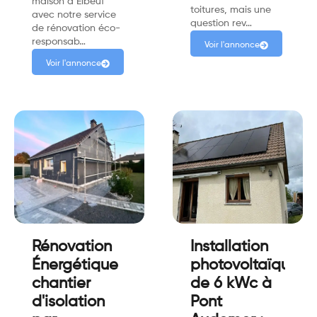
maison à Elbeuf
toitures, mais une
avec notre service
question rev…
de rénovation éco-
responsab…
Voir l'annonce
Voir l'annonce
Rénovation
Installation
Énergétique
photovoltaïque
chantier
de 6 kWc à
d'isolation
Pont