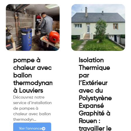
pompe à
Isolation
chaleur avec
Thermique
ballon
par
thermodynamique
l’Extérieur
à Louviers
avec du
Découvrez notre
Polystyrène
service d’installation
Expansé
de pompes à
Graphité à
chaleur avec ballon
thermodyn…
Rouen :
travailler le
Voir l'annonce