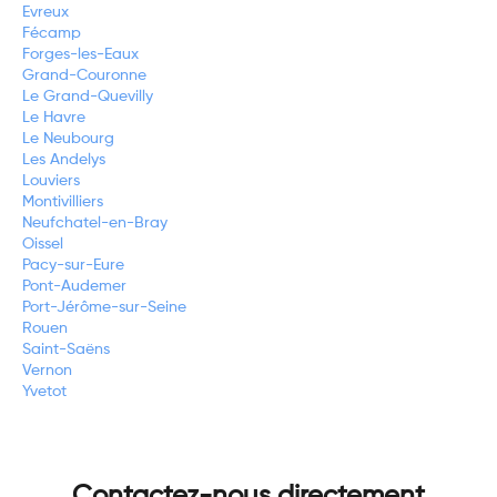
Evreux
Fécamp
Forges-les-Eaux
Grand-Couronne
Le Grand-Quevilly
Le Havre
Le Neubourg
Les Andelys
Louviers
Montivilliers
Neufchatel-en-Bray
Oissel
Pacy-sur-Eure
Pont-Audemer
Port-Jérôme-sur-Seine
Rouen
Saint-Saëns
Vernon
Yvetot
Contactez-nous directement