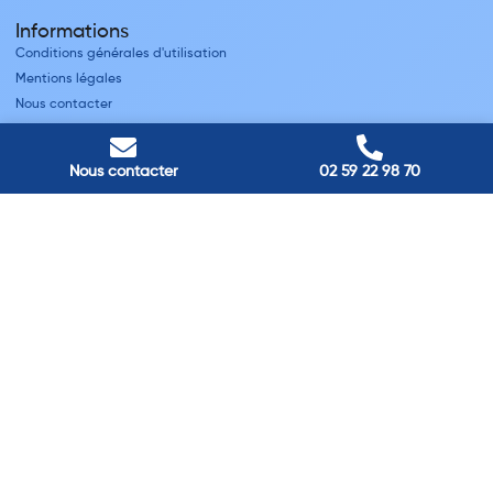
Informations
Conditions générales d'utilisation
Mentions légales
Nous contacter
Villes
Nous contacter
02 59 22 98 70
Nos adresses
Louviers
45 avenue Winston Churchill, Louviers, France
Pont-Audemer
9 Rue du Président Georges Pompidou, Pont-Audemer, France
Rouen
40 rue St Sever, Rouen, France
Agence de
Pont-Audemer
06 99 87 70 91