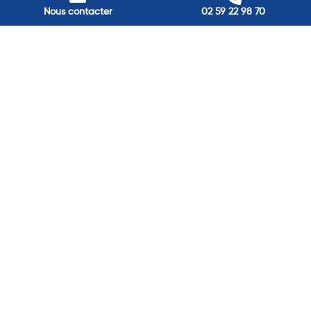
Nos adresses
Nous contacter
02 59 22 98 70
Louviers
45 avenue Winston Churchill, Louviers, France
Pont-Audemer
9 Rue du Président Georges Pompidou, Pont-Audemer, France
Rouen
40 rue St Sever, Rouen, France
Agence de
Pont-Audemer
06 99 87 70 91
Agence de
Louviers
06 13 13 08 52