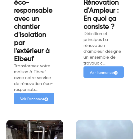
éco-
Rénovation
responsable
d'Ampleur :
avec un
En quoi ça
chantier
consiste ?
d'isolation
Définition et
principes La
par
rénovation
l'extérieur à
d’ampleur désigne
un ensemble de
Elbeuf
travaux c…
Transformez votre
maison à Elbeuf
Voir l'annonce
avec notre service
de rénovation éco-
responsab…
Voir l'annonce