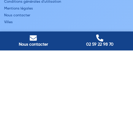
Conditions générales d'utilisation
Mentions légales
Nous contacter
Villes
Nos adresses
Louviers
Nous contacter
02 59 22 98 70
45 avenue Winston Churchill, Louviers, France
Pont-Audemer
9 Rue du Président Georges Pompidou, Pont-Audemer, France
Rouen
40 rue St Sever, Rouen, France
Agence de
Pont-Audemer
06 99 87 70 91