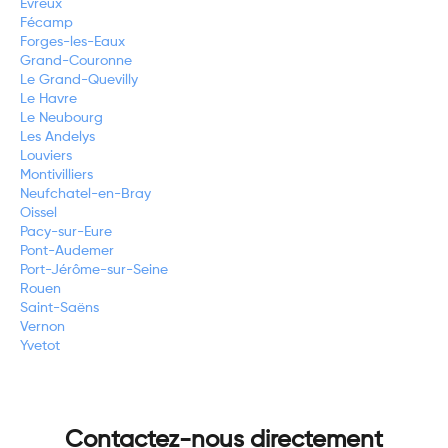
Evreux
Fécamp
Forges-les-Eaux
Grand-Couronne
Le Grand-Quevilly
Le Havre
Le Neubourg
Les Andelys
Louviers
Montivilliers
Neufchatel-en-Bray
Oissel
Pacy-sur-Eure
Pont-Audemer
Port-Jérôme-sur-Seine
Rouen
Saint-Saëns
Vernon
Yvetot
Contactez-nous directement