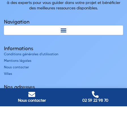
à des experts pour vous guider dans votre projet et bénéficier
des meilleures ressources disponibles.
Navigation
Informations
Conditions générales d'utilisation
Mentions légales
Nous contacter
Villes
Nos adresses
Louviers
45 avenue Winston Churchill, Louviers, France
Nous contacter
02 59 22 98 70
Pont-Audemer
9 Rue du Président Georges Pompidou, Pont-Audemer, France
Rouen
40 rue St Sever, Rouen, France