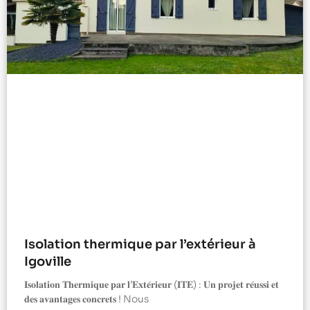
Isolation thermique par l’extérieur à
Igoville
𝐈𝐬𝐨𝐥𝐚𝐭𝐢𝐨𝐧 𝐓𝐡𝐞𝐫𝐦𝐢𝐪𝐮𝐞 𝐩𝐚𝐫 𝐥’𝐄𝐱𝐭𝐞́𝐫𝐢𝐞𝐮𝐫 (𝐈𝐓𝐄) : 𝐔𝐧 𝐩𝐫𝐨𝐣𝐞𝐭 𝐫𝐞́𝐮𝐬𝐬𝐢 𝐞𝐭
𝐝𝐞𝐬 𝐚𝐯𝐚𝐧𝐭𝐚𝐠𝐞𝐬 𝐜𝐨𝐧𝐜𝐫𝐞𝐭𝐬 ! Nous