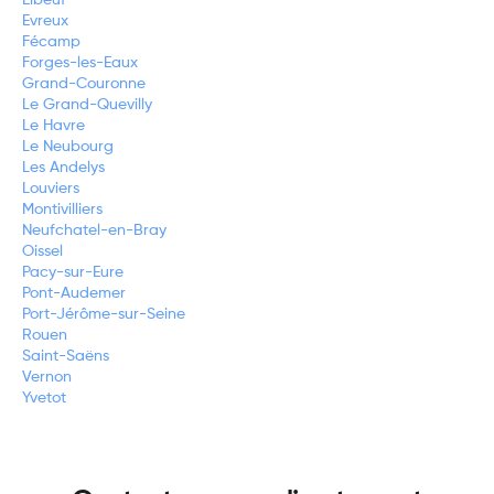
Evreux
Fécamp
Forges-les-Eaux
Grand-Couronne
Le Grand-Quevilly
Le Havre
Le Neubourg
Les Andelys
Louviers
Montivilliers
Neufchatel-en-Bray
Oissel
Pacy-sur-Eure
Pont-Audemer
Port-Jérôme-sur-Seine
Rouen
Saint-Saëns
Vernon
Yvetot