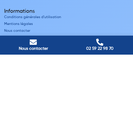
Informations
Conditions générales d'utilisation
Mentions légales
Nous contacter
Villes
Nous contacter
02 59 22 98 70
Nos adresses
Louviers
45 avenue Winston Churchill, Louviers, France
Pont-Audemer
9 Rue du Président Georges Pompidou, Pont-Audemer, France
Rouen
40 rue St Sever, Rouen, France
Agence de
Pont-Audemer
06 99 87 70 91