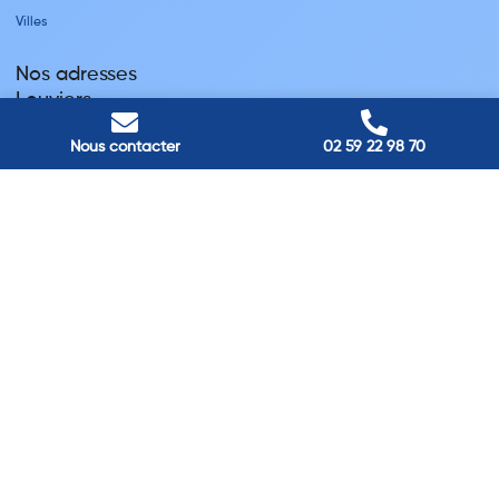
Villes
Nos adresses
Louviers
45 avenue Winston Churchill, Louviers, France
Pont-Audemer
Nous contacter
02 59 22 98 70
9 Rue du Président Georges Pompidou, Pont-Audemer, France
Rouen
40 rue St Sever, Rouen, France
Agence de
Pont-Audemer
06 99 87 70 91